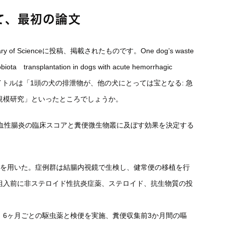
て、最初の論文
rary of Scienceに投稿、掲載されたものです。One dog’s waste
crobiota transplantation in dogs with acute hemorrhagic
本語のタイトルは「1頭の犬の排泄物が、他の犬にとっては宝となる: 急
規模研究」といったところでしょうか。
出血性腸炎の臨床スコアと糞便微生物叢に及ぼす効果を決定する
犬を用いた。症例群は結腸内視鏡で生検し、健常便の移植を行
組入前に非ステロイド性抗炎症薬、ステロイド、抗生物質の投
、6ヶ月ごとの駆虫薬と検便を実施、糞便収集前3か月間の嘔