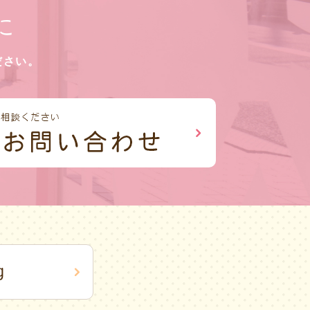
に
ださい。