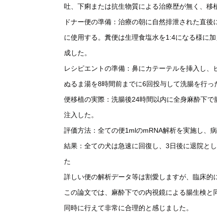
吐、下痢または抗生物質による治療歴が無く、移
ドナー便の準備：治療の朝に自然排泄された直後
に使用する。糞便は生理食塩水を1:4になる様に
成した。
レシピエントの準備：鼻にカテーテルを挿入し、ビサコ
ぬるま湯を8時間前までに6回投与して洗腸を行っ
便移植の実際：洗腸後24時間以内に全身麻酔下で腸生
注入した。
評価方法：全ての便1mlのmRNA解析を実施し
結果：全ての犬は急速に回復し、3日後に退院とし
た
詳しい便の解析データ等は割愛しますが、臨床的
この論文では、麻酔下での内視鏡による腸生検と
同時に行えて非常に合理的と感じました。