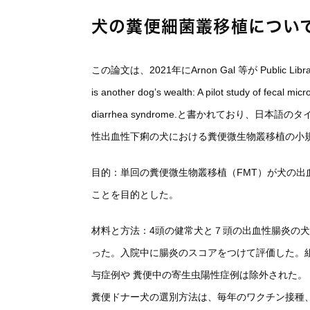
犬の糞便細菌叢移植につい
この論文は、2021年にArnon Gal 等が Public Lib
is another dog’s wealth: A pilot study of fecal mi
diarrhea syndrome.と書かれており、日
性出血性下痢の犬における糞便微生物叢移植の小
目的：単回の糞便微生物叢移植（FMT）が犬の
ことを目的とした。
材料と方法：4頭の健常犬と７頭の出血性腸炎の
った。入院中に腸炎のスコアをつけて評価した。
与症例や 糞便中の寄生虫陽性症例は除外された。
糞便ドナー犬の選別方法は、毎年のワクチン接種