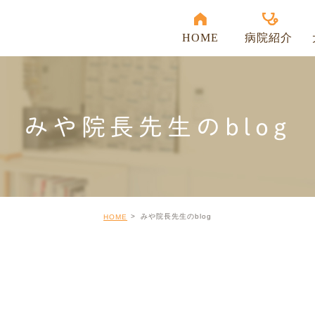
HOME
病院紹介
当院の強み
受付時間
みや院長先生のblog
アクセス
スタッフ紹介
院内紹介
みや院長先生のblog
HOME
出勤表