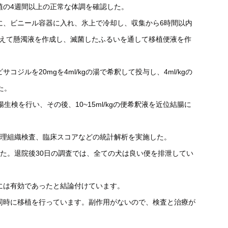
植の4週間以上の正常な体調を確認した。
に、ビニール容器に入れ、氷上で冷却し、収集から6時間以内
加えて懸濁液を作成し、滅菌したふるいを通して移植便液を作
ジルを20mgを4ml/kgの湯で希釈して投与し、4ml/kgの
た。
検を行い、その後、10~15ml/kgの便希釈液を近位結腸に
、病理組織検査、臨床スコアなどの統計解析を実施した。
た。退院後30日の調査では、全ての犬は良い便を排泄してい
には有効であったと結論付けています。
同時に移植を行っています。副作用がないので、検査と治療が