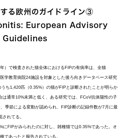
に関する欧州のガイドライン③
tonitis: European Advisory
 Guidelines
02年）で検査された猫全体におけるFIPの有病率は、全猫
カの獣医学教育病院24施設を対象とした後ろ向きデータベース研究
うち1,420匹（0.35%）の猫がFIPと診断されたことが明らか
割合は通常10%未満と低く、ある研究では、FCoV抗体陽性の子
では、季節による変動が認められ、FIP診断の記録件数が7月に最
認されてる。
%にFIPがみられたのに対し、雑種猫では0.35%であった。オ
血種であったと報告されている。