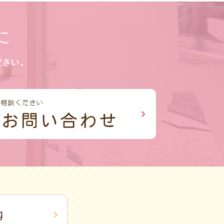
に
ださい。