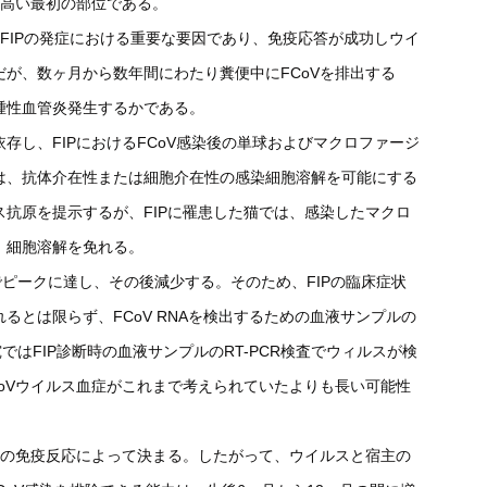
の高い最初の部位である。
、FIPの発症における重要な要因であり、免疫応答が成功しウイ
が、数ヶ月から数年間にわたり糞便中にFCoVを排出する
腫性血管炎発生するかである。
存し、FIPにおけるFCoV感染後の単球およびマクロファージ
は、抗体介在性または細胞介在性の感染細胞溶解を可能にする
抗原を提示するが、FIPに罹患した猫では、感染したマクロ
、細胞溶解を免れる。
でピークに達し、その後減少する。そのため、FIPの臨床症状
るとは限らず、FCoV RNAを検出するための血液サンプルの
ではFIP診断時の血液サンプルのRT-PCR検査でウィルスが検
oVウイルス血症がこれまで考えられていたよりも長い可能性
猫の免疫反応によって決まる。したがって、ウイルスと宿主の