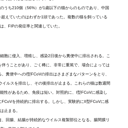
77個のうち210個（56%）が1歳以下の猫からのものであり、中国
歳を超えていたのはわずか1頭であった。複数の猫を飼っている
は、FIPの発症率と関連していた。
皮細胞に侵入、増殖し、感染2日後から糞便中に排出される。こ
を伴うことがあり、ごく稀に、非常に重篤で、場合によっては
。糞便中へのI型FCoVの排出はさまざまなパターンをとり、
にウイルスを排出し、その後排出が止まる。これらの猫は数週間
能性があるため、免疫は短い。対照的に、I型FCoVに感染し
FCoVを持続的に排出する。しかし、実験的にII型FCoVに感
泄は止まる。
は、回腸、結腸が持続的なウイルス複製部位となる。腸間膜リ