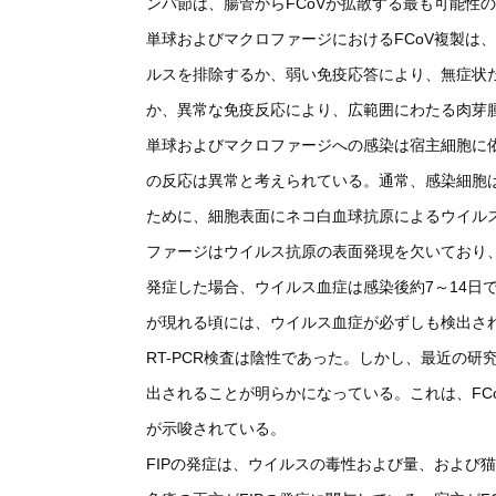
ンパ節は、腸管からFCoVが拡散する最も可能性
単球およびマクロファージにおけるFCoV複製は
ルスを排除するか、弱い免疫応答により、無症状だ
か、異常な免疫反応により、広範囲にわたる肉芽
単球およびマクロファージへの感染は宿主細胞に依
の反応は異常と考えられている。通常、感染細胞
ために、細胞表面にネコ白血球抗原によるウイルス
ファージはウイルス抗原の表面発現を欠いており
発症した場合、ウイルス血症は感染後約7～14日
が現れる頃には、ウイルス血症が必ずしも検出され
RT-PCR検査は陰性であった。しかし、最近の研究
出されることが明らかになっている。これは、FC
が示唆されている。
FIPの発症は、ウイルスの毒性および量、および