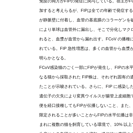
免疫の両方がFIPの発症に関与している。宿主がF
加すると考えらるが、FIPは全ての年齢で発症する
が静脈壁に付着し、血管の基底膜のコラーゲンを
により単球は血管外に漏出し、そこで分化しマク
れると、血漿が血管から漏れ出す。FCoV の播
れている。FIP 急性増悪は、多くの血管から血
明らかとなる。
FCoV感染猫のごく一部にFIPが発生し、FIP
なる猫から採取された FIP株は、それぞれ固有
たことが示唆されている。さらに、FIP に感染し
遺伝子の欠失により変異ウイルスが腸管上皮細胞で
便を経口接種してもFIPが伝播しないこと、また、複
限定されることが多いことからFIPの水平伝播は
まれに複数の猫を飼育している環境で、10% 以上