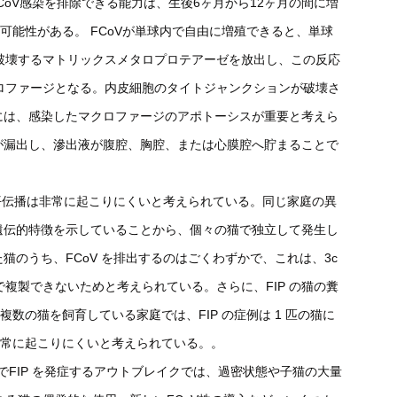
CoV感染を排除できる能力は、生後6ヶ月から12ヶ月の間に増
可能性がある。 FCoVが単球内で自由に増殖できると、単球
破壊するマトリックスメタロプロテアーゼを放出し、この反応
ロファージとなる。内皮細胞のタイトジャンクションが破壊さ
種には、感染したマクロファージのアポトーシスが重要と考えら
漿が漏出し、滲出液が腹腔、胸腔、または心膜腔へ貯まることで
の水平伝播は非常に起こりにくいと考えられている。同じ家庭の異
の遺伝的特徴を示していることから、個々の猫で独立して発生し
た猫のうち、FCoV を排出するのはごくわずかで、これは、3c
複製できないためと考えられている。さらに、FIP の猫の糞
数の猫を飼育している家庭では、FIP の症例は 1 匹の猫に
非常に起こりにくいと考えられている。。
でFIP を発症するアウトブレイクでは、過密状態や子猫の大量