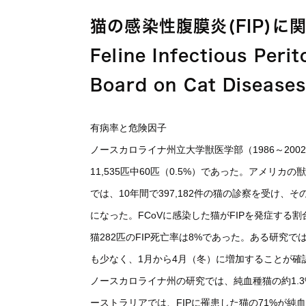
猫の感染性腹膜炎(FIP)
Feline Infectious Peri
Board on Cat Diseases
有病率と危険因子
ノースカロライナ州立大学獣医学部（1986～20
11,535匹中60匹（0.5%）であった。アメリ
では、10年間で397,182件の猫の診察を受け、その
になった。FCoVに感染した猫がFIPを発症する
猫282匹のFIP死亡率は8%であった。ある研究
も少なく、1月から4月（冬）に増加することが確
ノースカロライナ州の研究では、純血種猫の約1.3
ーストラリアでは、FIPに罹患した猫の71%が純