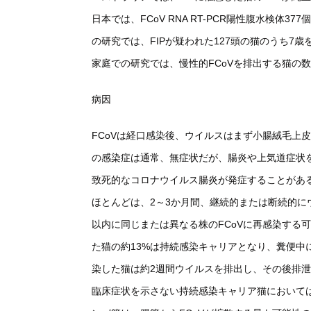
日本では、FCoV RNA RT-PCR陽性腹水検体3
の研究では、FIPが疑われた127頭の猫のうち7
家庭での研究では、慢性的FCoVを排出する猫の数
病因
FCoVは経口感染後、ウイルスはまず小腸絨毛上
の感染症は通常、無症状だが、腸炎や上気道症状
致死的なコロナウイルス腸炎が発症することがある
ほとんどは、2～3か月間、継続的または断続的
以内に同じまたは異なる株のFCoVに再感染する可
た猫の約13%は持続感染キャリアとなり、糞便中に
染した猫は約2週間ウイルスを排出し、その後排
臨床症状を示さない持続感染キャリア猫において