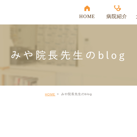
HOME
病院紹介
当院の強み
受付時間
みや院長先生のblog
アクセス
スタッフ紹介
院内紹介
みや院長先生のblog
HOME
出勤表