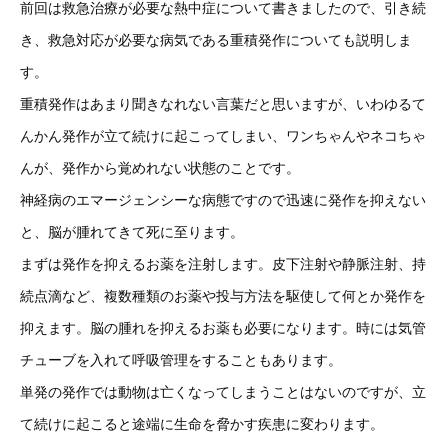
前回は救急治療が必要な熱中症について書きましたので、引き続
き、救急対応が必要な病気である重積発作についても説明しま
す。
重積発作はあまり聞きなれない言葉だと思いますが、いわゆるて
んかん発作が立て続けに起こってしまい、ワンちゃんやネコちゃ
んが、発作から覚めれない状態のことです。
神経病のエマージェンシーな病態ですので迅速に発作を抑えない
と、脳が腫れてきて死に至ります。
まずは発作を抑えるお薬を注射します。皮下注射や静脈注射、持
続点滴など、複数種類のお薬や投与方法を駆使して何とか発作を
抑えます。脳の腫れを抑えるお薬も必要になります。時には気管
チューブを入れて呼吸管理をすることもあります。
単発の発作では動物は亡くなってしまうことはないのですが、立
て続けに起こると途端に生命を脅かす疾患に変わります。