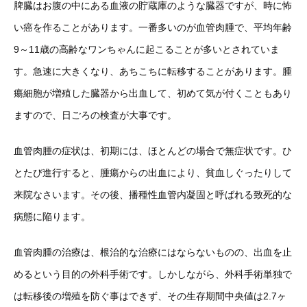
脾臓はお腹の中にある血液の貯蔵庫のような臓器ですが、時に怖
い癌を作ることがあります。一番多いのが血管肉腫で、平均年齢
9～11歳の高齢なワンちゃんに起こることが多いとされていま
す。急速に大きくなり、あちこちに転移することがあります。腫
瘍細胞が増殖した臓器から出血して、初めて気が付くこともあり
ますので、日ごろの検査が大事です。
血管肉腫の症状は、初期には、ほとんどの場合で無症状です。ひ
とたび進行すると、腫瘍からの出血により、貧血しぐったりして
来院なさいます。その後、播種性血管内凝固と呼ばれる致死的な
病態に陥ります。
血管肉腫の治療は、根治的な治療にはならないものの、出血を止
めるという目的の外科手術です。しかしながら、外科手術単独で
は転移後の増殖を防ぐ事はできず、その生存期間中央値は2.7ヶ