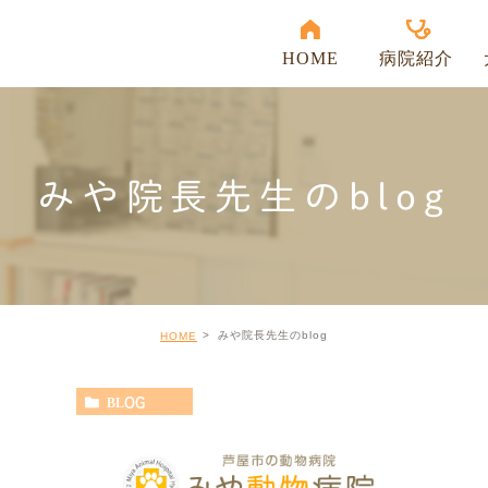
HOME
病院紹介
当院の強み
受付時間
みや院長先生のblog
アクセス
スタッフ紹介
院内紹介
みや院長先生のblog
HOME
出勤表
BLOG