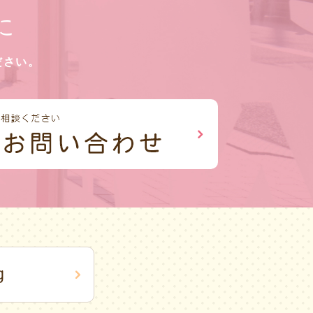
に
ださい。